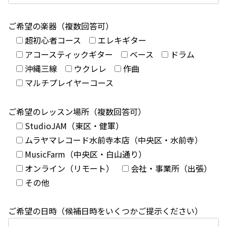
ご希望の楽器（複数回答可）
超初心者コース
エレキギター
アコースティックギター
ベース
ドラム
沖縄三線
ウクレレ
作曲
マルチプレイヤーコース
ご希望のレッスン場所（複数回答可）
StudioJAM（東区・健軍）
ムラヤマレコード水前寺本店（中央区・水前寺）
MusicFarm（中央区・白山通り）
オンライン（リモート）
会社・事業所（出張）
その他
ご希望の日時（候補日時をいくつかご提示ください）