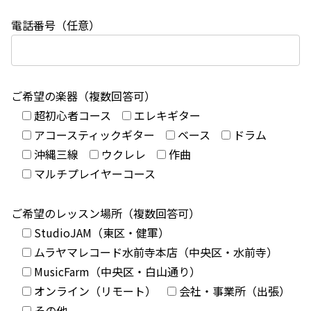
電話番号（任意）
ご希望の楽器（複数回答可）
超初心者コース
エレキギター
アコースティックギター
ベース
ドラム
沖縄三線
ウクレレ
作曲
マルチプレイヤーコース
ご希望のレッスン場所（複数回答可）
StudioJAM（東区・健軍）
ムラヤマレコード水前寺本店（中央区・水前寺）
MusicFarm（中央区・白山通り）
オンライン（リモート）
会社・事業所（出張）
その他