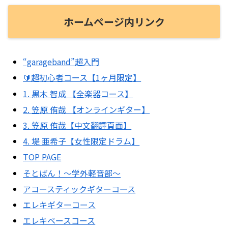
ホームページ内リンク
“garageband”超入門
🔰超初心者コース【1ヶ月限定】
1. 黒木 智成 【全楽器コース】
2. 笠原 侑哉 【オンラインギター】
3. 笠原 侑哉【中文翻譯頁面】
4. 堤 亜希子【女性限定ドラム】
TOP PAGE
そとばん！〜学外軽音部〜
アコースティックギターコース
エレキギターコース
エレキベースコース